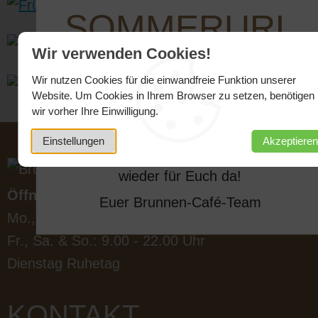
SOMMERURL
Wir verwenden Cookies!
AUB!
Wir nutzen Cookies für die einwandfreie Funktion unserer
Website. Um Cookies in Ihrem Browser zu setzen, benötigen
Liebe Gäste,
wir vorher Ihre Einwilligung.
wir haben Sommerurlaub vom
24.08. -
Einstellungen
Akzeptieren
31.08.2026
und sind erst am 02.09.
wieder für Euch da!
Öffnungszeiten
Euer Brunnen-Café-Team
Mo., Mi. & Do.: 9.00 - 21.00 Uhr
Fr., Sa. & So.: 9.00 - 22.00 Uhr
Dienstag Ruhetag
KONTAKT